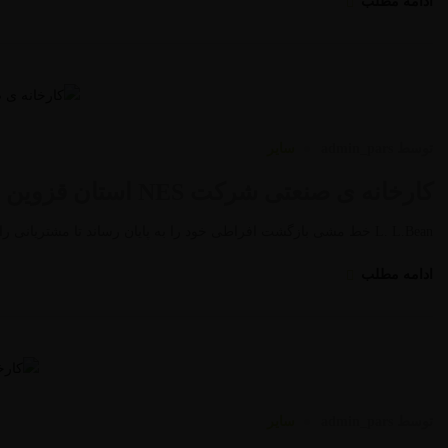
ادامه مطلب
توسط
admin_pars
سایر
کارخانه ی صنعتی شرکت NES استان قزوین
L. L.Bean خط مشی بازگشت افراطی خود را به پایان رساند تا مشتریانی را که به شدت محصولات پوشیدنی مصرف می کردند، پایین آورد. …
ادامه مطلب
توسط
admin_pars
سایر