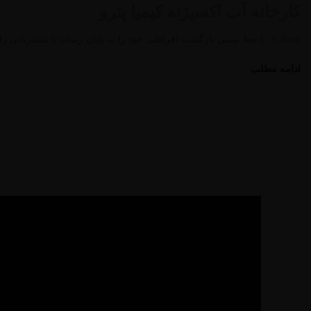
کارخانه آب اکسیژنه کیمیا پترو
L. L.Bean خط مشی بازگشت افراطی خود را به پایان رساند تا مشتریانی را که به شدت محصولات پوشیدنی مصرف می کردند، پایین آورد. …
ادامه مطلب