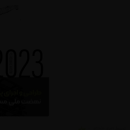
توسط
admin_pars
سایر