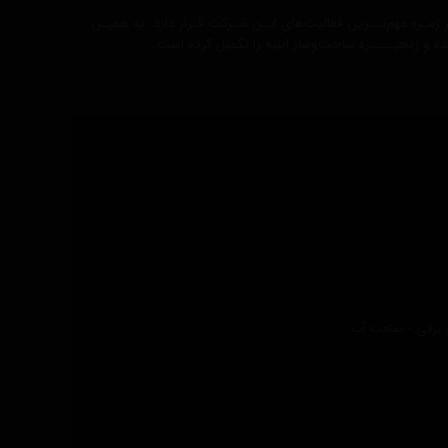
زمـره مهم‌تــرین فعالیت‌های ایـن شـرکت قـرار دارد. به همیـن
 و زنجیــــره ساخت‌وساز ابنیه را تکمیل کرده است.
 و برقی - صنعت آب