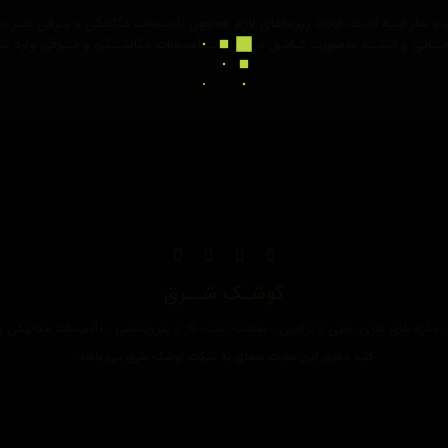
ساز ابنیه است، ایجاد زیربناهای لازم همچون تأسیسات مکانیکی و بـرقی نیـز در 
انی و ابنیــه به‌صورت کـامـل در حوزه تــأسیسات مکانیــکی و بــرقی وارد شده
کوشـک شــرق
ری - سازه های فلزی، بتنی و ترکیبی - صنعت نفت، گاز و پترویشمی - تأسیسات مکانیکی
کلیه حقوق این سایت متعلق به شرکت کوشک شرق می باشد.