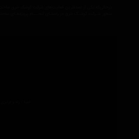
درحالی‌که یکی از عمده‌ترین فعالیت‌های شرکت کوشک شرق ساخت‌ و 
منظور شـرکت کوشـک شرق در راستـای انجـــام پروژه‌هـای ساختمــ
ابنیه - راه و تراب